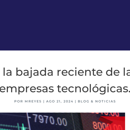
 la bajada reciente de 
empresas tecnológicas
POR
MREYES
|
AGO 21, 2024
|
BLOG & NOTICIAS